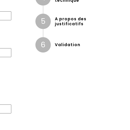
technique
A propos des
5
justificatifs
6
Validation