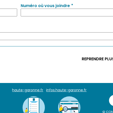
*
Numéro où vous joindre
REPRENDRE PLU
haute-garonne.fr
infos.haute-garonne.fr
© CON