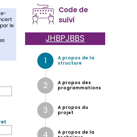
Code de
te-
suivi
ncert
par le
JHBPJBBS
es
A propos de la
1
(étape courante)
structure
A propos des
2
programmations
A propos du
3
projet
ret
A propos de la
4