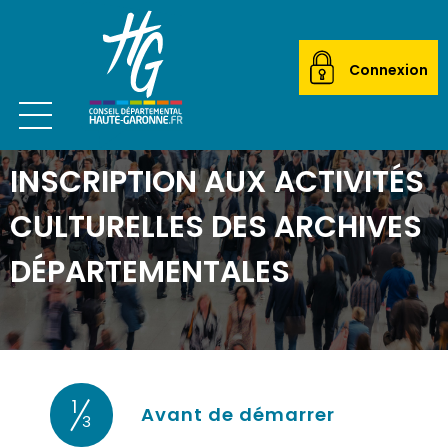
Connexion
Ouvrir le menu
CITOYEN
INSCRIPTION AUX ACTIVITÉS
ACTEUR LOCAL
CULTURELLES DES ARCHIVES
MAIRIES
DÉPARTEMENTALES
ETABLISSEMENTS SCOLAIRES
TRANSPORTEURS
1
ÉCOLES DE MUSIQUE
(étape cou
Avant de démarrer
3