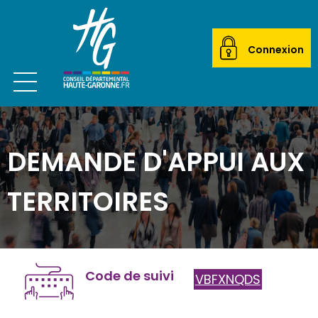
Connexion
Ouvrir le menu
CITOYEN
DEMANDE D'APPUI AUX
ACTEUR LOCAL
MAIRIES
TERRITOIRES
ETABLISSEMENTS SCOLAIRES
TRANSPORTEURS
Code de suivi
VBFXNQDS
ÉCOLES DE MUSIQUE